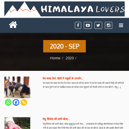
2020 - SEP
Home
2020
फेर बल्दा फेर! खेती में पशुओं के उपयोग…
फेर बल्दा फेर बल्दा फेर फेर फेर फेर! पहाड़ के घरों के आंगन में जब फेर बल्दा की आवाजें बैलों की घण्टियों
के साथ गूंजने लगे तो समझिए फसल को कोठार तक पहुंचाने की तैयारी जोरों पर चल रही है। गेहूं […]
मेलु घिंघोरा की दाणी खेजा…
मेलु घिंघोरा की दाणी खेजा, छोया दुलुयुं कु पानी पेजा…. उत्तराखण्ड के प्रसिद्ध लोकगीतकार नरेन्द्र सिंह
नेगी के इस भावुक गीत में घिन्गोरा की दाणी खेजा की जो बात हो रही है, पहाड़ के लोग इसके दीवाने होते