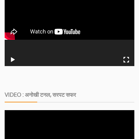
VIDEO : अनोखी टनल, सरपट सफर