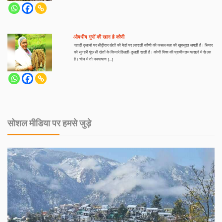
औषधीय गुणों की खान है कौणी
पहाड़ी ढ़लानों पर सीढ़ीदार खेतों की मेडों पर लहराती कौंणी की फसल बला की खूबसूरत लगती है। सियार
की सुनहरी पूंछ सी खेतों के किनारे हिलती-डुलती रहती है। कौणी विश्व की प्राचीनतम फसलों में से एक
है। चीन में तो नवपाषाण […]
सोशल मीडिया पर हमसे जुड़े