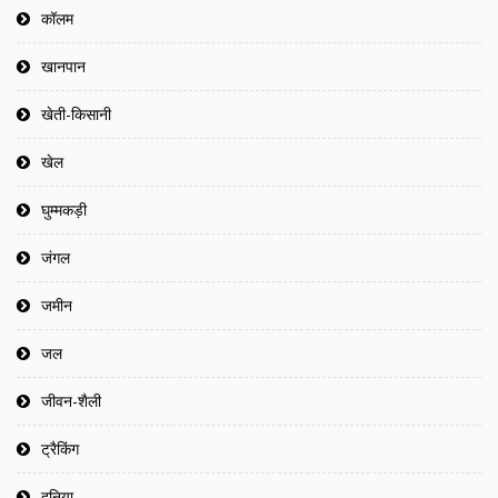
कॉलम
खानपान
खेती-किसानी
खेल
घुम्मकड़ी
जंगल
जमीन
जल
जीवन-शैली
ट्रैकिंग
दुनिया