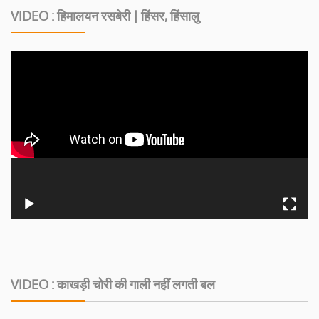
VIDEO : हिमालयन रसबेरी | हिंसर, हिंसालु
VIDEO : काखड़ी चोरी की गाली नहीं लगती बल