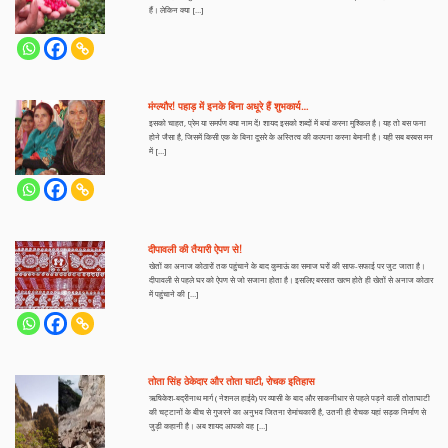
हैं। लेकिन क्या […]
मंग्ल्यौर! पहाड़ में इनके बिना अधूरे हैं शुभकार्य…
इसको चाहत, प्रेम या समर्पण क्या नाम दें! शायद इसको शब्दों में बयां करना मुश्किल है। यह तो बस फना
होने जैसा है, जिसमें किसी एक के बिना दूसरे के अस्तित्व की कल्पना करना बेमानी है। यही सब बरबस मन
में […]
दीपावली की तैयारी ऐपण से!
खेतों का अनाज कोठारों तक पहुंचाने के बाद कुमाऊं का समाज घरों की साफ-सफाई पर जुट जाता है।
दीपावली से पहले घर को ऐपण से जो सजाना होता है। इसलिए बरसात खत्म होते ही खेतों से अनाज कोठार
में पहुंचाने की […]
तोता सिंह ठेकेदार और तोता घाटी, रोचक इतिहास
ऋषिकेश-बद्रीनाथ मार्ग ( नेशनल हाईवे) पर व्यासी के बाद और साकनीधार से पहले पड़ने वाली तोताघाटी
की चट्टानों के बीच से गुजरने का अनुभव जितना रोमांचकारी है, उतनी ही रोचक यहां सड़क निर्माण से
जुड़ी कहानी है। अब शायद आपको वह […]