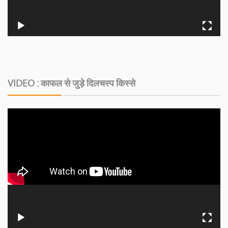
VIDEO : काफल से जुड़े दिलचस्‍प किस्‍से