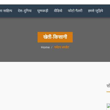
ा साहित्य
देश-दुनिया
घुम्मकड़ी
वीडियो
फोटो गैलरी
हमसे जुड़िये
खेती-किसानी
Home
पर्यटन अपडेट
स