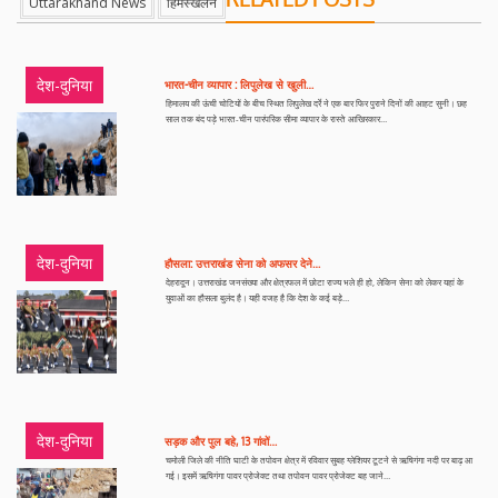
Uttarakhand News
हिमस्खलन
देश-दुनिया
भारत-चीन व्यापार : लिपुलेख से खुली…
हिमालय की ऊंची चोटियों के बीच स्थित लिपुलेख दर्रे ने एक बार फिर पुराने दिनों की आहट सुनी। छह
साल तक बंद पड़े भारत-चीन पारंपरिक सीमा व्यापार के रास्ते आखिरकार…
देश-दुनिया
हौसला: उत्तराखंड सेना को अफसर देने…
देहरादून। उत्तराखंड जनसंख्या और क्षेत्रफल में छोटा राज्य भले ही हो, लेकिन सेना को लेकर यहां के
युवाओं का हौसला बुलंद है। यही वजह है कि देश के कई बड़े…
देश-दुनिया
सड़क और पुल बहे, 13 गांवों…
चमोली जिले की नीति घाटी के तपोवन क्षेत्र में रविवार सुबह ग्लेशियर टूटने से ऋषिगंगा नदी पर बाढ़ आ
गई। इसमें ऋषिगंगा पावर प्रोजेक्ट तथा तपोवन पावर प्रोजेक्ट बह जाने…