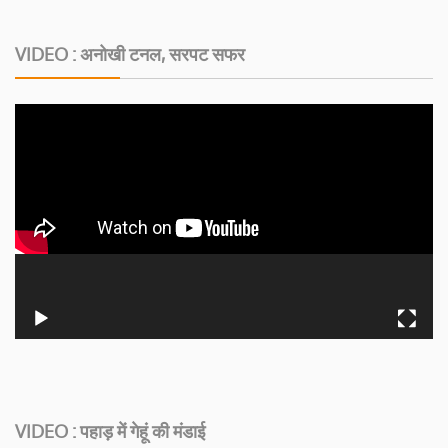
VIDEO : अनोखी टनल, सरपट सफर
VIDEO : पहाड़ में गेहूं की मंडाई