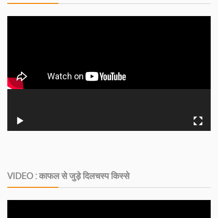
VIDEO : काफल से जुड़े दिलचस्‍प किस्‍से