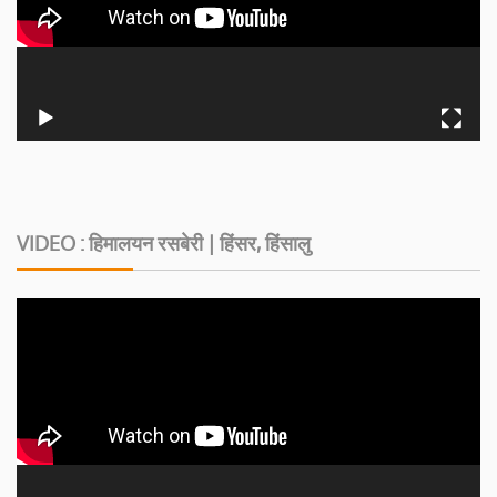
VIDEO : हिमालयन रसबेरी | हिंसर, हिंसालु