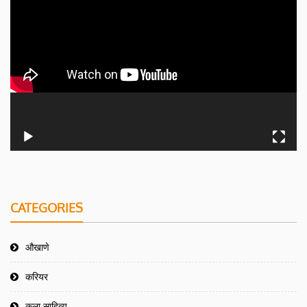
CATEGORIES
औखाणे
करियर
कला साहित्य