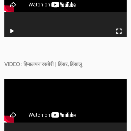
VIDEO : हिमालयन रसबेरी | हिंसर, हिंसालु