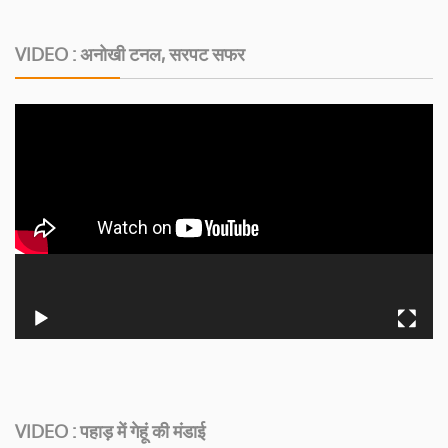
VIDEO : अनोखी टनल, सरपट सफर
VIDEO : पहाड़ में गेहूं की मंडाई