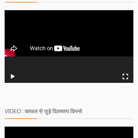
VIDEO : काफल से जुड़े दिलचस्‍प किस्‍से