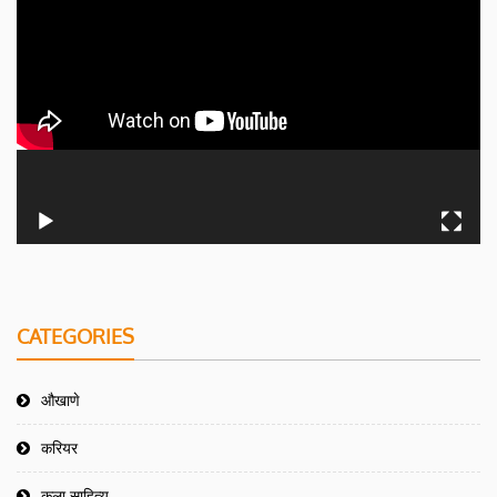
CATEGORIES
औखाणे
करियर
कला साहित्य