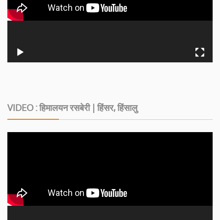
VIDEO : हिमालयन रसबेरी | हिंसर, हिंसालु