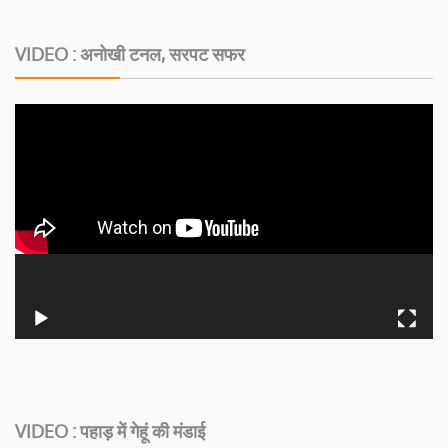
VIDEO : अनोखी टनल, सरपट सफर
VIDEO : पहाड़ में गेहूं की मंडाई