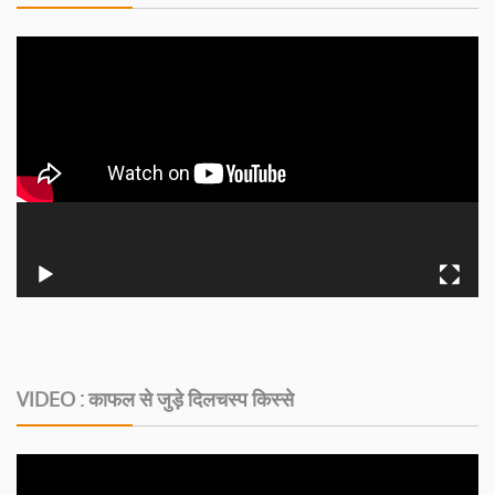
VIDEO : काफल से जुड़े दिलचस्‍प किस्‍से