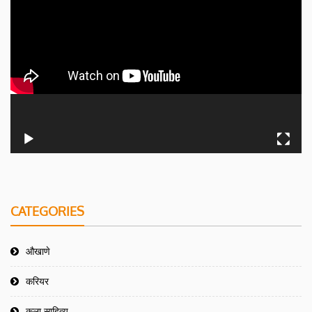
CATEGORIES
औखाणे
करियर
कला साहित्य