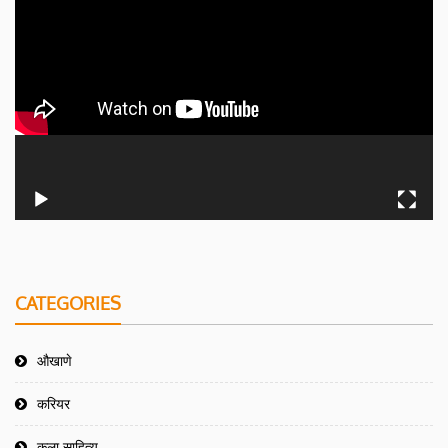
CATEGORIES
औखाणे
करियर
कला साहित्य