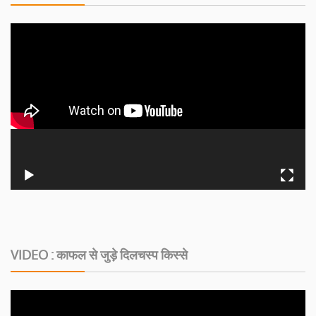
VIDEO : काफल से जुड़े दिलचस्‍प किस्‍से