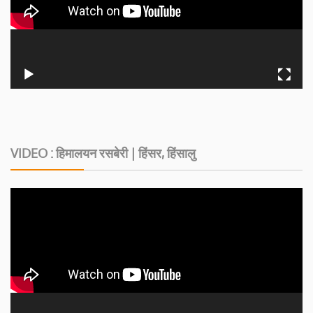
VIDEO : हिमालयन रसबेरी | हिंसर, हिंसालु