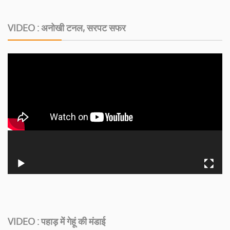
VIDEO : अनोखी टनल, सरपट सफर
VIDEO : पहाड़ में गेहूं की मंडाई