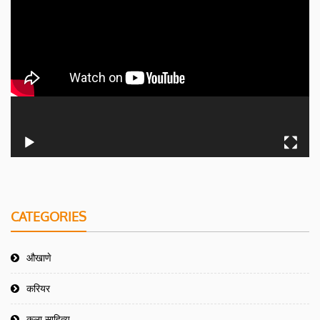
CATEGORIES
औखाणे
करियर
कला साहित्य