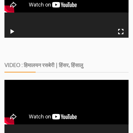
VIDEO : हिमालयन रसबेरी | हिंसर, हिंसालु