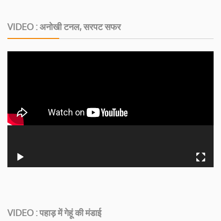
VIDEO : अनोखी टनल, सरपट सफर
VIDEO : पहाड़ में गेहूं की मंडाई