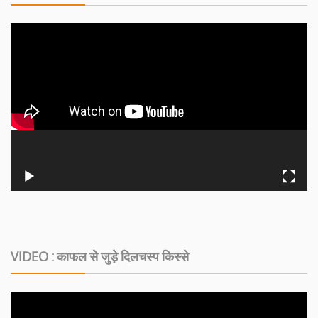
VIDEO : काफल से जुड़े दिलचस्‍प किस्‍से