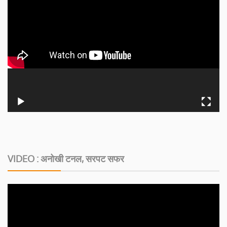
VIDEO : अनोखी टनल, सरपट सफर