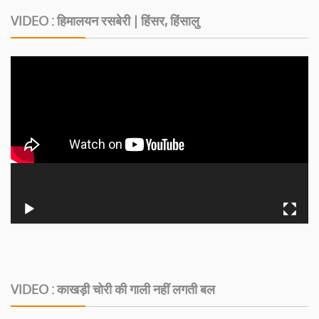
VIDEO : हिमालयन रसबेरी | हिंसर, हिंसालु
VIDEO : काखड़ी चोरी की गाली नहीं लगती बल