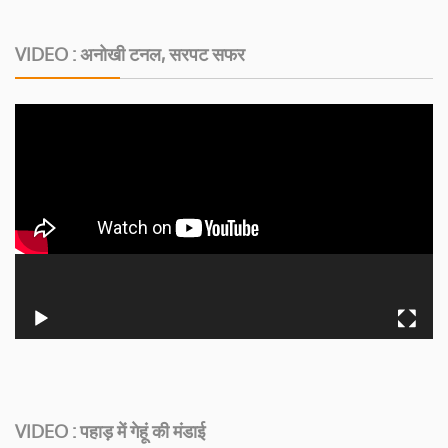
VIDEO : अनोखी टनल, सरपट सफर
VIDEO : पहाड़ में गेहूं की मंडाई