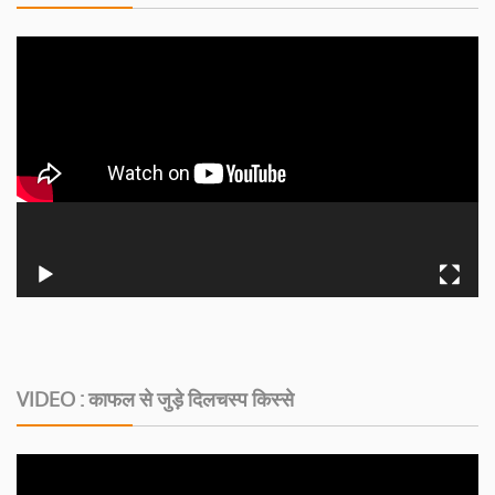
VIDEO : काफल से जुड़े दिलचस्‍प किस्‍से