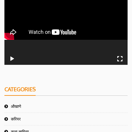
CATEGORIES
औखाणे
करियर
कला साहित्य