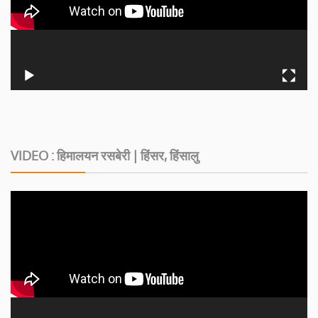
VIDEO : हिमालयन रसबेरी | हिंसर, हिंसालु