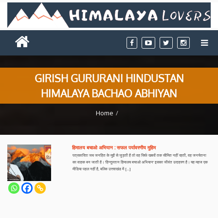
GIRISH GURURANI HINDUSTAN
HIMALAYA BACHAO ABHIYAN
Home
हिमालय बचाओ अभियान : सफल पर्यावरणीय मुहिम
पत्रकारिता जब जनहित के मुद्दों से जुड़ती है तो वह सिर्फ खबरों तक सीमित नहीं रहती, वह जनचेतना
का वाहक बन जाती है। ‘हिन्दुस्तान हिमालय बचाओ अभियान’ इसका जीवंत उदाहरण है। यह महज एक
मीडिया पहल नहीं है, बल्कि उत्तराखंड में […]