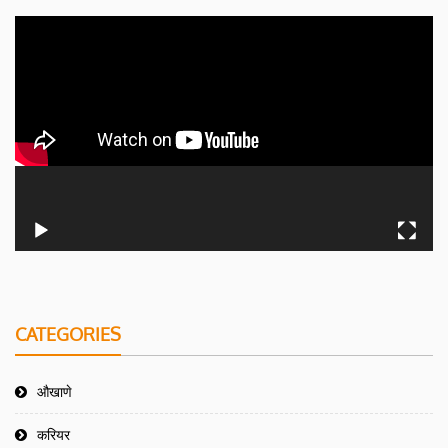
CATEGORIES
औखाणे
करियर