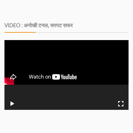
VIDEO : अनोखी टनल, सरपट सफर