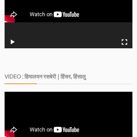
VIDEO : हिमालयन रसबेरी | हिंसर, हिंसालु