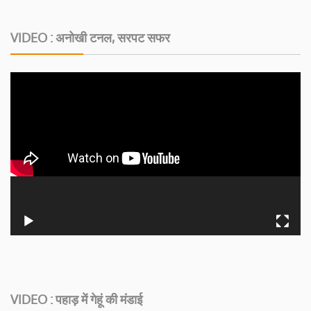
VIDEO : अनोखी टनल, सरपट सफर
VIDEO : पहाड़ में गेहूं की मंडाई