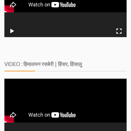
VIDEO : हिमालयन रसबेरी | हिंसर, हिंसालु