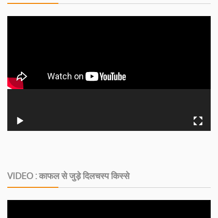
VIDEO : काफल से जुड़े दिलचस्‍प किस्‍से