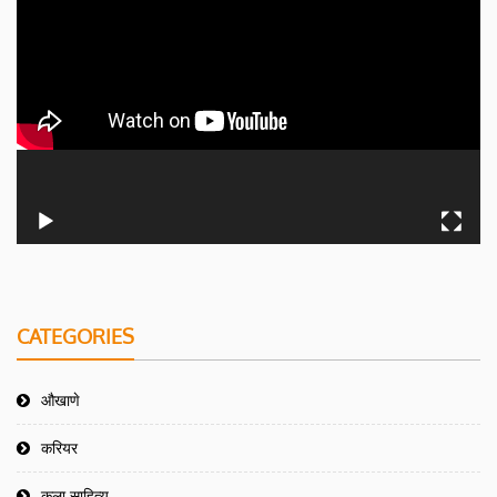
CATEGORIES
औखाणे
करियर
कला साहित्य