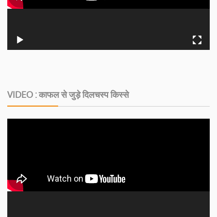
VIDEO : काफल से जुड़े दिलचस्‍प किस्‍से