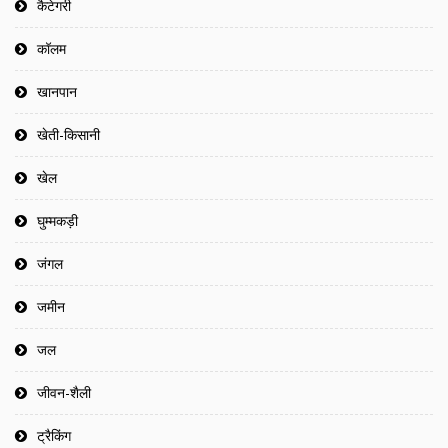
कैटेगरी
कॉलम
खानपान
खेती-किसानी
खेल
घुम्मकड़ी
जंगल
जमीन
जल
जीवन-शैली
ट्रैकिंग