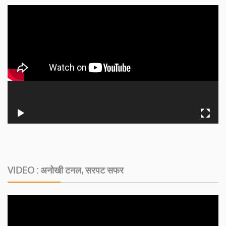
VIDEO : अनोखी टनल, सरपट सफर