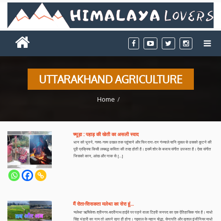
UTTARAKHAND AGRICULTURE
Home
च्‍यूड़ा : पहाड़ की खेती का असली स्‍वाद
धान को भूनने, गरमा-गरम उखल तक पहुंचाने और फिर दना-दन गंज्याले यानि मूसल से उसको कूटने की
पूरी प्रक्रिया किसी लयबद्ध कविता की तरह होती है। इसमें शोर के बजाय संगीत उपजता है। ऐसा संगीत
जिसको कान, आंख और नाक से […]
मैं रोता-सिसकता मलेथा का सेरा हूं…
‘मलेथा’ ऋषिकेश-श्रीनगर-बदरीनाथ हाईवे पर पड़ने वाला टिहरी जनपद का एक ऐतिहासिक गांव है। माधो
सिंह भंडारी का नाम तो आपने सुना ही होगा। गढ़वाल के महान योद्धा, सेनापति और कुशल इंजीनियर माधो