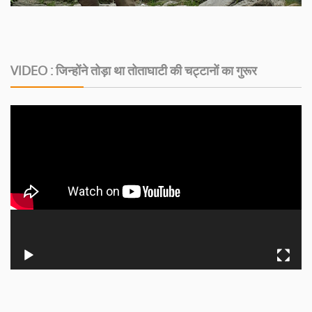
VIDEO : जिन्होंने तोड़ा था तोताघाटी की चट्टानों का गुरूर