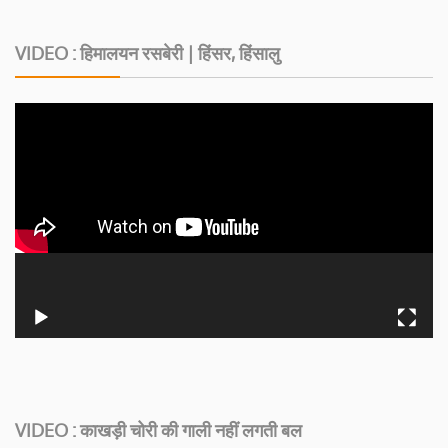
VIDEO : हिमालयन रसबेरी | हिंसर, हिंसालु
VIDEO : काखड़ी चोरी की गाली नहीं लगती बल