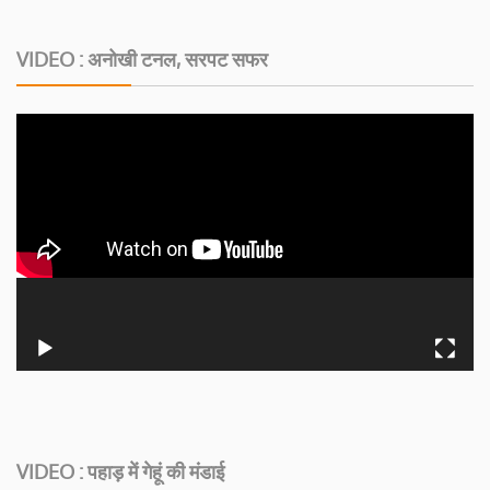
VIDEO : अनोखी टनल, सरपट सफर
VIDEO : पहाड़ में गेहूं की मंडाई