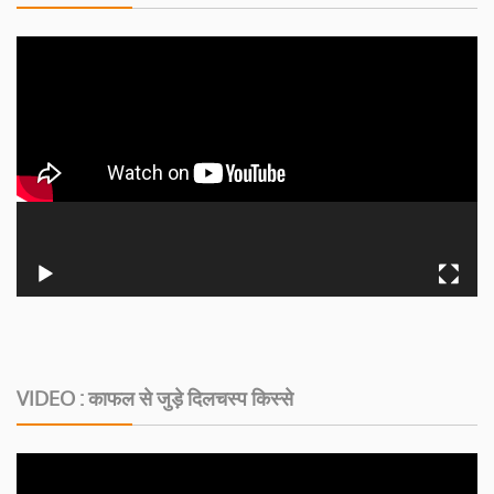
VIDEO : काफल से जुड़े दिलचस्‍प किस्‍से