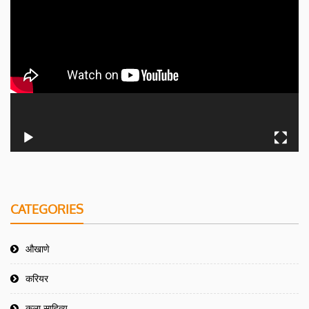
CATEGORIES
औखाणे
करियर
कला साहित्य