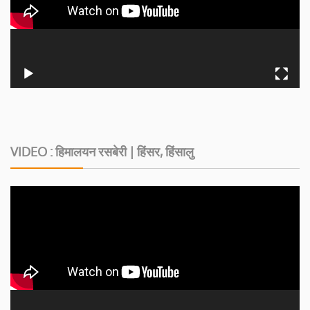
VIDEO : हिमालयन रसबेरी | हिंसर, हिंसालु